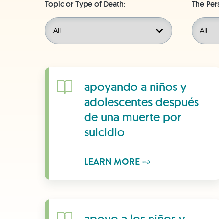
Topic or Type of Death:
The Per
Learn More
apoyando a niños y
adolescentes después
de una muerte por
suicidio
LEARN MORE
Learn More
apoyo a los niños y