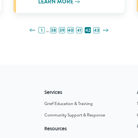
LEARN MORE
Previous Page
Next Page
…
1
38
39
40
41
42
43
Services
Grief Education & Training
Community Support & Response
Resources