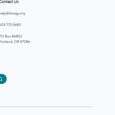
Contact Us
help@dougy.org
503.775.5683
PO Box 86852
Portland, OR 97286
Submit