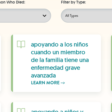
son Who Died:
Filter by Type:
Learn More
apoyando a los niños
cuando un miembro
de la familia tiene una
enfermedad grave
avanzada
LEARN MORE
Learn More
apoyando a niños y