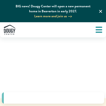
BIG news! Dougy Center will open a new permanent
home in Beaverton in early 2027.
Learn more and join us
Tog
About
Men
Tog
What We Do
Tog
Grief Support and Resources
Tog
Get Involved
Tog
News & Media
Tog