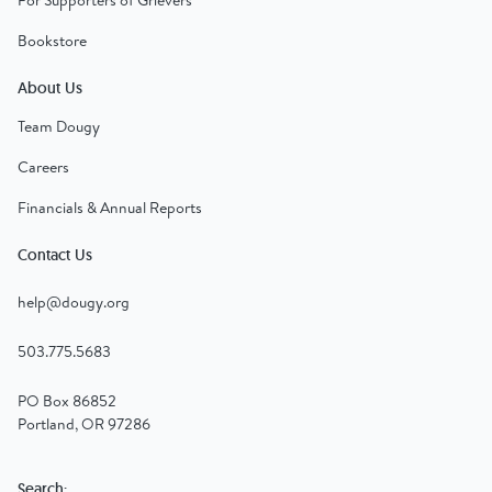
For Supporters of Grievers
Bookstore
About Us
Team Dougy
Careers
Financials & Annual Reports
Contact Us
help@dougy.org
503.775.5683
PO Box 86852
Portland, OR 97286
Search: