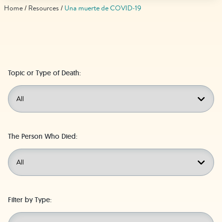
Find Grief Support Near You
Home
Resources
Una muerte de COVID-19
Select Language
▼
Topic or Type of Death:
Volunteer
Donate
The Person Who Died:
Bookstore
Professionals & Training
Filter by Type: