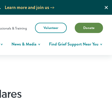
.
Learn more and join us
Volunteer
Donate
ssionals & Training
News & Media
Find Grief Support Near You
lares