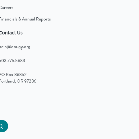
Careers
Financials & Annual Reports
Contact Us
help@dougy.org
503.775.5683
PO Box 86852
Portland, OR 97286
Submit